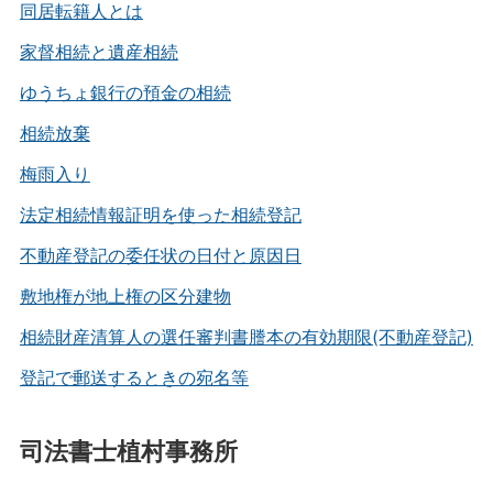
同居転籍人とは
家督相続と遺産相続
ゆうちょ銀行の預金の相続
相続放棄
梅雨入り
法定相続情報証明を使った相続登記
不動産登記の委任状の日付と原因日
敷地権が地上権の区分建物
相続財産清算人の選任審判書謄本の有効期限(不動産登記)
登記で郵送するときの宛名等
司法書士植村事務所