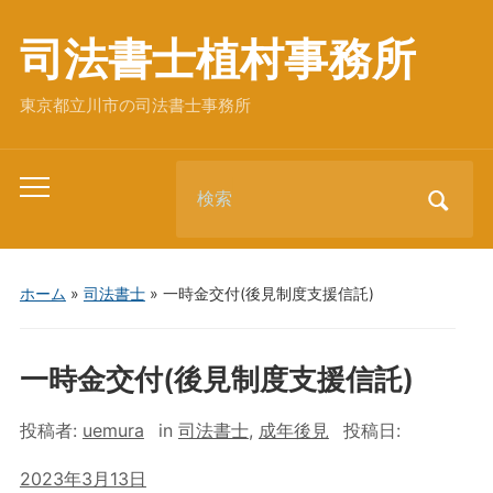
司法書士植村事務所
東京都立川市の司法書士事務所
Search
Toggle
for:
mobile
menu
ホーム
»
司法書士
»
一時金交付(後見制度支援信託)
一時金交付(後見制度支援信託)
投稿者:
uemura
in
司法書士
,
成年後見
投稿日:
2023年3月13日