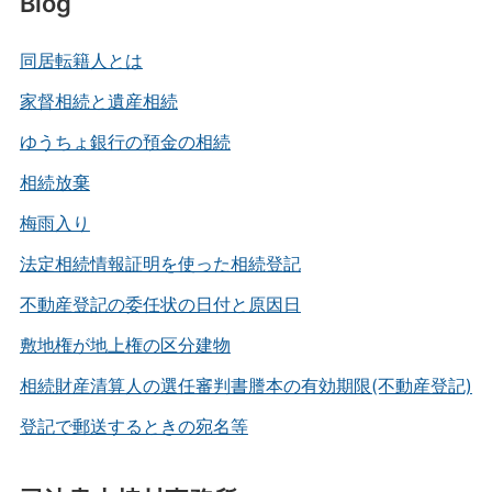
Blog
同居転籍人とは
家督相続と遺産相続
ゆうちょ銀行の預金の相続
相続放棄
梅雨入り
法定相続情報証明を使った相続登記
不動産登記の委任状の日付と原因日
敷地権が地上権の区分建物
相続財産清算人の選任審判書謄本の有効期限(不動産登記)
登記で郵送するときの宛名等