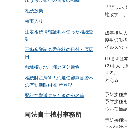
ゆうちょ銀行の預金の相続
「悲しい歴
相続放棄
地政学上、
梅雨入り
法定相続情報証明を使った相続登
成年後見人
記
厚生労働省
イルスのワ
不動産登記の委任状の日付と原因
日
(1)まず
(2)本人
敷地権が地上権の区分建物
する。
相続財産清算人の選任審判書謄本
とある。
の有効期限(不動産登記)
予防接種実
登記で郵送するときの宛名等
予防接種を
ついて当該
司法書士植村事務所
予防接種法
この法律に