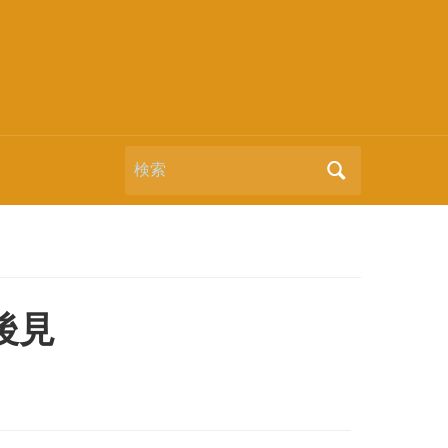
Search
for:
後見