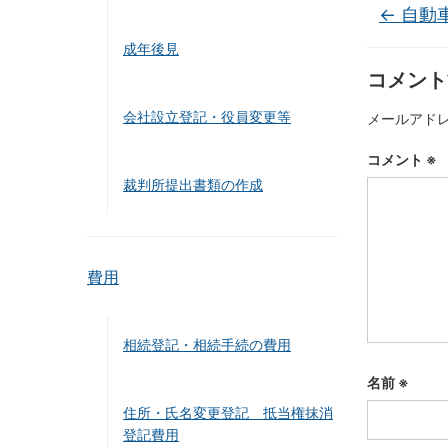
←
自動
成年後見
コメント
会社設立登記・役員変更等
メールアド
コメント
※
裁判所提出書類の作成
費用
相続登記・相続手続の費用
名前
※
住所・氏名変更登記 抵当権抹消
登記費用