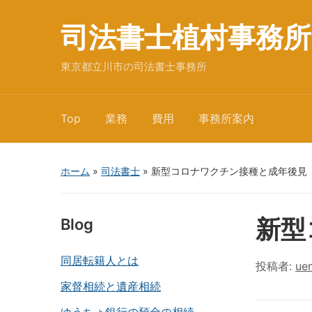
司法書士植村事務所
東京都立川市の司法書士事務所
Top
業務
費用
事務所案内
ホーム
»
司法書士
»
新型コロナワクチン接種と成年後見
新型
Blog
同居転籍人とは
投稿者:
ue
家督相続と遺産相続