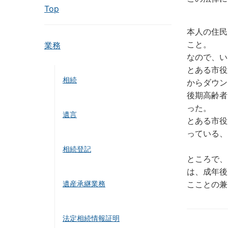
Top
本人の住民
こと。
業務
なので、い
とある市役
相続
からダウン
後期高齢者
った。
遺言
とある市役
っている、
相続登記
ところで、
は、成年後
遺産承継業務
こことの兼
法定相続情報証明