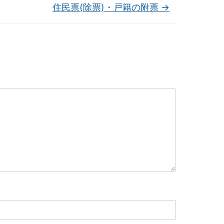
住民票(除票)・戸籍の附票
→