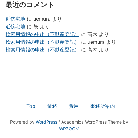
最近のコメント
近傍宅地
に
uemura
より
近傍宅地
に
祭
より
検索用情報の申出（不動産登記）
に
高木
より
検索用情報の申出（不動産登記）
に
uemura
より
検索用情報の申出（不動産登記）
に
高木
より
Top
業務
費用
事務所案内
Powered by
WordPress
/ Academica WordPress Theme by
WPZOOM