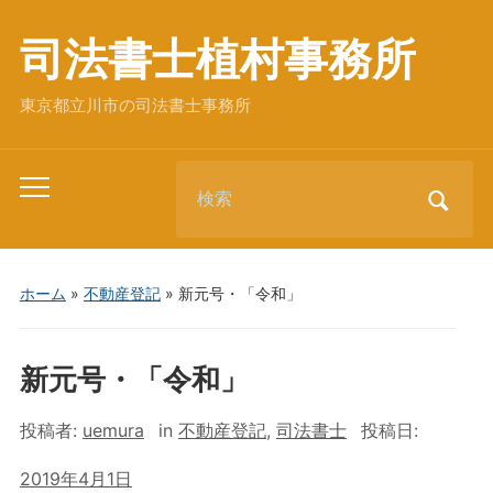
司法書士植村事務所
東京都立川市の司法書士事務所
Search
Toggle
for:
mobile
menu
ホーム
»
不動産登記
»
新元号・「令和」
新元号・「令和」
投稿者:
uemura
in
不動産登記
,
司法書士
投稿日:
2019年4月1日