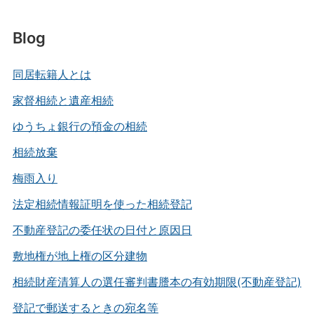
Blog
同居転籍人とは
家督相続と遺産相続
ゆうちょ銀行の預金の相続
相続放棄
梅雨入り
法定相続情報証明を使った相続登記
不動産登記の委任状の日付と原因日
敷地権が地上権の区分建物
相続財産清算人の選任審判書謄本の有効期限(不動産登記)
登記で郵送するときの宛名等