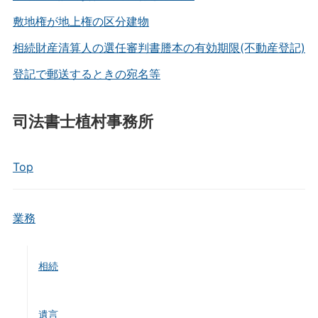
敷地権が地上権の区分建物
相続財産清算人の選任審判書謄本の有効期限(不動産登記)
登記で郵送するときの宛名等
司法書士植村事務所
Top
業務
相続
遺言