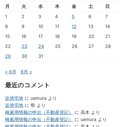
月
火
水
木
金
土
日
1
2
3
4
5
6
7
8
9
10
11
12
13
14
15
16
17
18
19
20
21
22
23
24
25
26
27
28
29
30
31
« 6月
8月 »
最近のコメント
近傍宅地
に
uemura
より
近傍宅地
に
祭
より
検索用情報の申出（不動産登記）
に
高木
より
検索用情報の申出（不動産登記）
に
uemura
より
検索用情報の申出（不動産登記）
に
高木
より