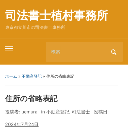
司法書士植村事務所
東京都立川市の司法書士事務所
Search
Toggle
for:
mobile
menu
ホーム
»
不動産登記
»
住所の省略表記
住所の省略表記
投稿者:
uemura
in
不動産登記
,
司法書士
投稿日:
2024年7月24日