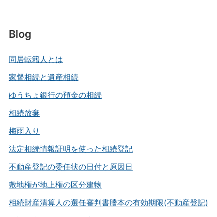
Blog
同居転籍人とは
家督相続と遺産相続
ゆうちょ銀行の預金の相続
相続放棄
梅雨入り
法定相続情報証明を使った相続登記
不動産登記の委任状の日付と原因日
敷地権が地上権の区分建物
相続財産清算人の選任審判書謄本の有効期限(不動産登記)