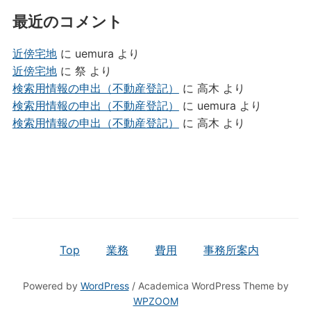
最近のコメント
近傍宅地
に
uemura
より
近傍宅地
に
祭
より
検索用情報の申出（不動産登記）
に
高木
より
検索用情報の申出（不動産登記）
に
uemura
より
検索用情報の申出（不動産登記）
に
高木
より
Top
業務
費用
事務所案内
Powered by
WordPress
/ Academica WordPress Theme by
WPZOOM