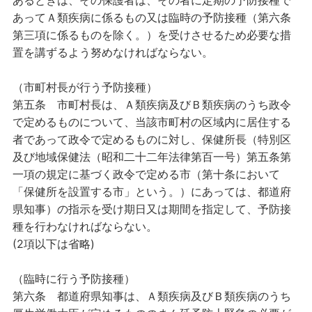
あるときは、その保護者は、その者に定期の予防接種で
あってＡ類疾病に係るもの又は臨時の予防接種（第六条
第三項に係るものを除く。）を受けさせるため必要な措
置を講ずるよう努めなければならない。
（市町村長が行う予防接種）
第五条
市町村長は、Ａ類疾病及びＢ類疾病のうち政令
で定めるものについて、当該市町村の区域内に居住する
者であって政令で定めるものに対し、保健所長（特別区
及び地域保健法（昭和二十二年法律第百一号）第五条第
一項の規定に基づく政令で定める市（第十条において
「保健所を設置する市」という。）にあっては、都道府
県知事）の指示を受け期日又は期間を指定して、予防接
種を行わなければならない。
(2項以下は省略)
（臨時に行う予防接種）
第六条
都道府県知事は、Ａ類疾病及びＢ類疾病のうち