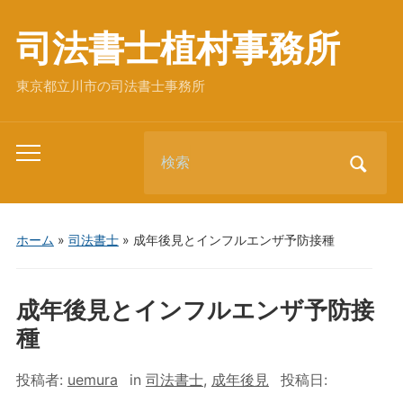
司法書士植村事務所
東京都立川市の司法書士事務所
Search
Toggle
for:
mobile
menu
ホーム
»
司法書士
»
成年後見とインフルエンザ予防接種
成年後見とインフルエンザ予防接
種
投稿者:
uemura
in
司法書士
,
成年後見
投稿日: