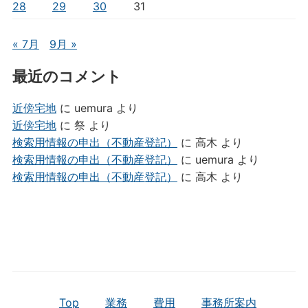
28
29
30
31
« 7月
9月 »
最近のコメント
近傍宅地
に
uemura
より
近傍宅地
に
祭
より
検索用情報の申出（不動産登記）
に
高木
より
検索用情報の申出（不動産登記）
に
uemura
より
検索用情報の申出（不動産登記）
に
高木
より
Top
業務
費用
事務所案内