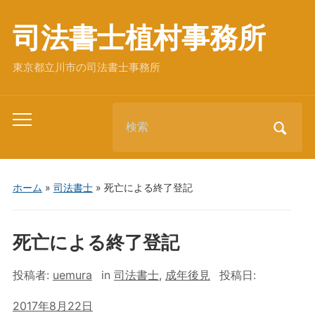
司法書士植村事務所
東京都立川市の司法書士事務所
Search
Toggle
for:
mobile
menu
ホーム
»
司法書士
»
死亡による終了登記
死亡による終了登記
投稿者:
uemura
in
司法書士
,
成年後見
投稿日:
2017年8月22日