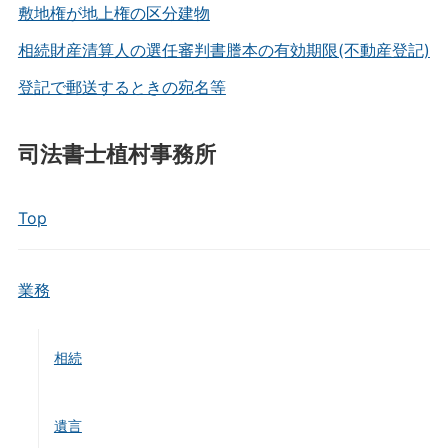
敷地権が地上権の区分建物
相続財産清算人の選任審判書謄本の有効期限(不動産登記)
登記で郵送するときの宛名等
司法書士植村事務所
Top
業務
相続
遺言