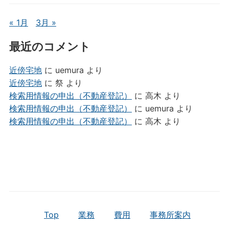
« 1月
3月 »
最近のコメント
近傍宅地
に
uemura
より
近傍宅地
に
祭
より
検索用情報の申出（不動産登記）
に
高木
より
検索用情報の申出（不動産登記）
に
uemura
より
検索用情報の申出（不動産登記）
に
高木
より
Top
業務
費用
事務所案内