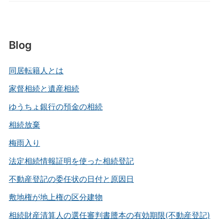
Blog
同居転籍人とは
家督相続と遺産相続
ゆうちょ銀行の預金の相続
相続放棄
梅雨入り
法定相続情報証明を使った相続登記
不動産登記の委任状の日付と原因日
敷地権が地上権の区分建物
相続財産清算人の選任審判書謄本の有効期限(不動産登記)