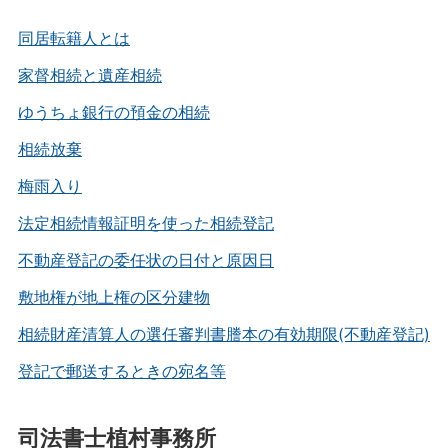
同居転籍人とは
家督相続と遺産相続
ゆうちょ銀行の預金の相続
相続放棄
梅雨入り
法定相続情報証明を使った相続登記
不動産登記の委任状の日付と原因日
敷地権が地上権の区分建物
相続財産清算人の選任審判書謄本の有効期限(不動産登記)
登記で郵送するときの宛名等
司法書士植村事務所