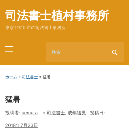
司法書士植村事務所
東京都立川市の司法書士事務所
Search
Toggle
for:
mobile
menu
ホーム
»
司法書士
»
猛暑
猛暑
投稿者:
uemura
in
司法書士
,
成年後見
投稿日:
2018年7月23日