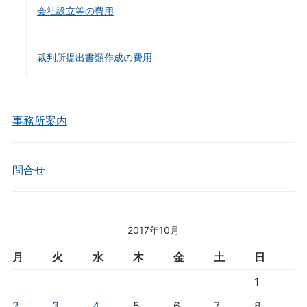
会社設立等の費用
裁判所提出書類作成の費用
事務所案内
問合せ
2017年10月
月
火
水
木
金
土
日
1
2
3
4
5
6
7
8