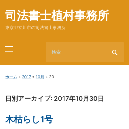
司法書士植村事務所
東京都立川市の司法書士事務所
Search
Toggle
for:
mobile
menu
ホーム
»
2017
»
10月
»
30
日別アーカイブ:
2017年10月30日
木枯らし1号