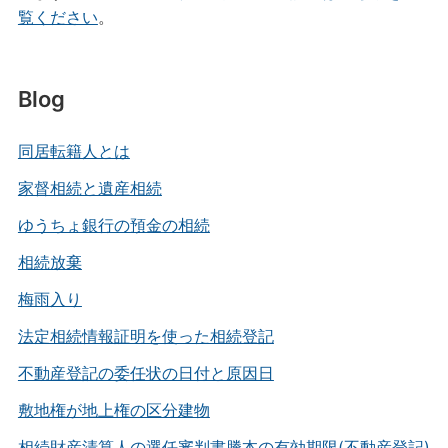
覧ください
。
Blog
同居転籍人とは
家督相続と遺産相続
ゆうちょ銀行の預金の相続
相続放棄
梅雨入り
法定相続情報証明を使った相続登記
不動産登記の委任状の日付と原因日
敷地権が地上権の区分建物
相続財産清算人の選任審判書謄本の有効期限(不動産登記)