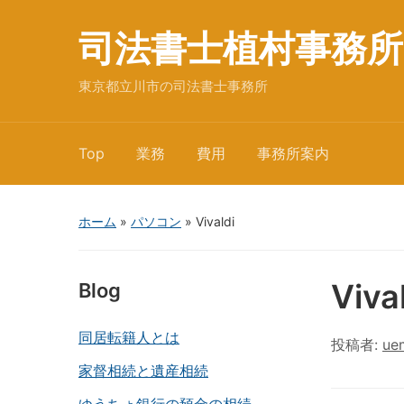
司法書士植村事務所
東京都立川市の司法書士事務所
Top
業務
費用
事務所案内
ホーム
»
パソコン
»
Vivaldi
Viva
Blog
同居転籍人とは
投稿者:
ue
家督相続と遺産相続