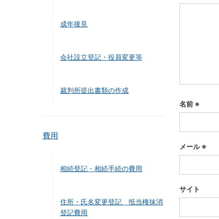
成年後見
会社設立登記・役員変更等
裁判所提出書類の作成
名前
※
費用
メール
※
相続登記・相続手続の費用
サイト
住所・氏名変更登記 抵当権抹消
登記費用