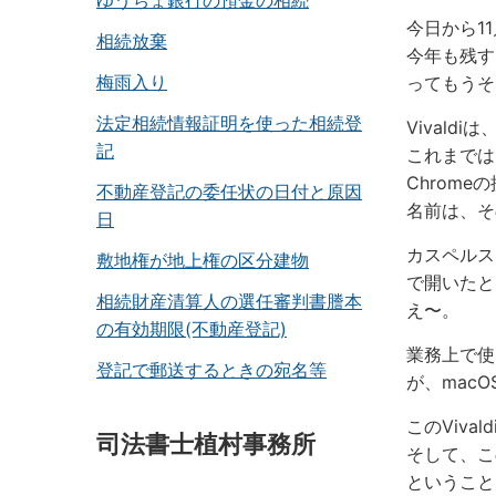
ゆうちょ銀行の預金の相続
今日から1
相続放棄
今年も残す
梅雨入り
ってもうそ
法定相続情報証明を使った相続登
Vival
記
これまでは
Chrom
不動産登記の委任状の日付と原因
名前は、そ
日
カスペルス
敷地権が地上権の区分建物
で開いたとこ
相続財産清算人の選任審判書謄本
え〜。
の有効期限(不動産登記)
業務上で使
登記で郵送するときの宛名等
が、macO
このViv
司法書士植村事務所
そして、こ
ということ