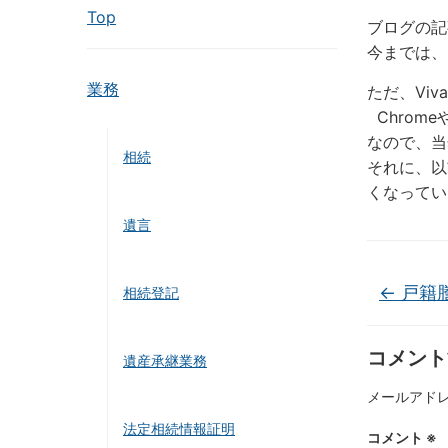
Top
ブログの記
今までは、
業務
ただ、Vi
Chrome
なので、当
相続
それに、以
くなって
遺言
←
戸籍
相続登記
コメント
遺産承継業務
メールアド
法定相続情報証明
コメント
※