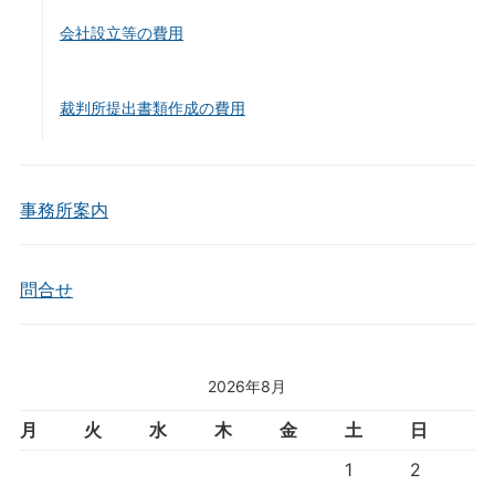
会社設立等の費用
裁判所提出書類作成の費用
事務所案内
問合せ
2026年8月
月
火
水
木
金
土
日
1
2