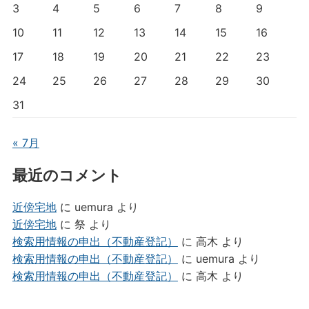
3
4
5
6
7
8
9
10
11
12
13
14
15
16
17
18
19
20
21
22
23
24
25
26
27
28
29
30
31
« 7月
最近のコメント
近傍宅地
に
uemura
より
近傍宅地
に
祭
より
検索用情報の申出（不動産登記）
に
高木
より
検索用情報の申出（不動産登記）
に
uemura
より
検索用情報の申出（不動産登記）
に
高木
より